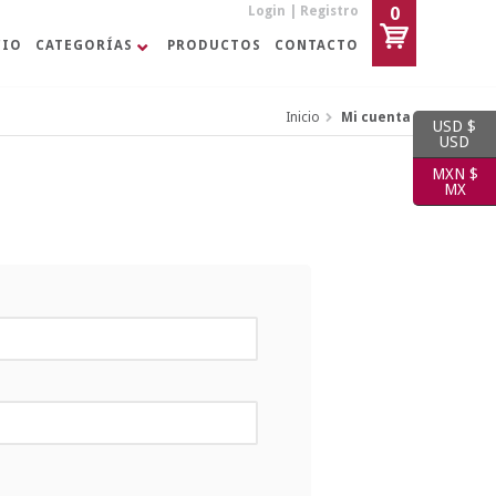
Login
|
Registro
0
CIO
CATEGORÍAS
PRODUCTOS
CONTACTO
Inicio
Mi cuenta
USD $
USD
MXN $
MX