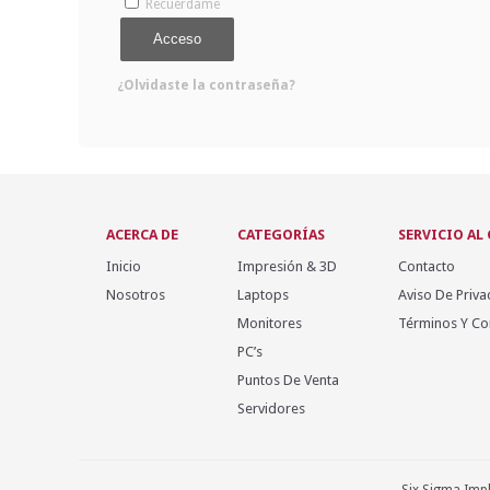
Recuérdame
Acceso
¿Olvidaste la contraseña?
ACERCA DE
CATEGORÍAS
SERVICIO AL
Inicio
Impresión & 3D
Contacto
Nosotros
Laptops
Aviso De Priva
Monitores
Términos Y Co
PC’s
Puntos De Venta
Servidores