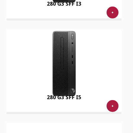
280 G3 SFF I3
+
280 G3 SFF I5
+