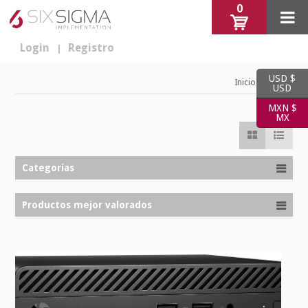
0
Login
Registro
|
USD $
Tienda
Inicio
USD
MXN $
MX
Categorías
Productos mejor valorados