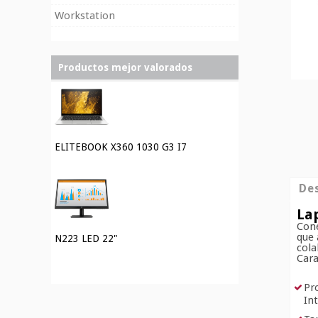
Workstation
Productos mejor valorados
ELITEBOOK X360 1030 G3 I7
Des
La
Coné
que 
N223 LED 22"
cola
Cara
Pr
In