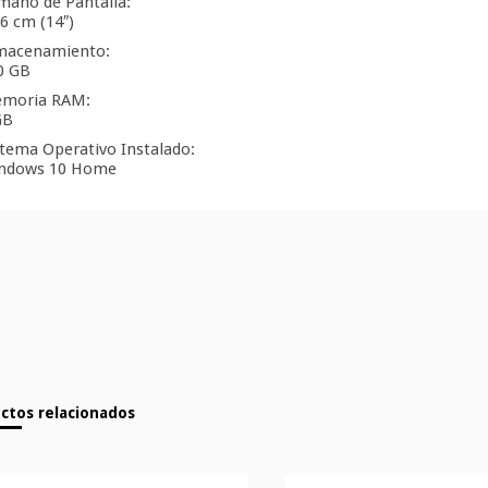
maño de Pantalla:
6 cm (14″)
macenamiento:
0 GB
moria RAM:
GB
stema Operativo Instalado:
ndows 10 Home
ctos relacionados