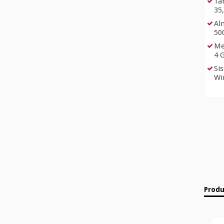
Ta
35,
Al
50
Me
4 
Si
Wi
Produ