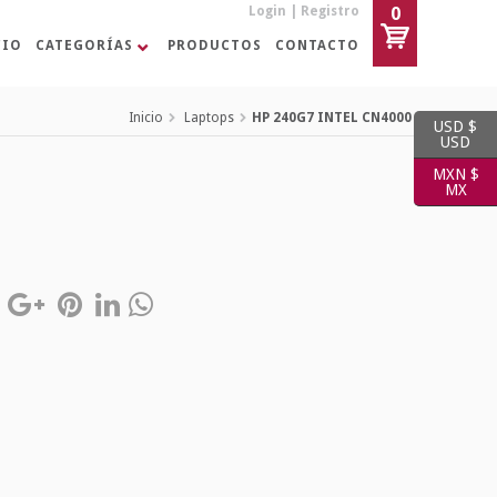
Login
|
Registro
0
CIO
CATEGORÍAS
PRODUCTOS
CONTACTO
Inicio
Laptops
HP 240G7 INTEL CN4000
USD $
USD
MXN $
MX