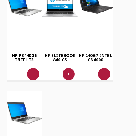
HP PB440G6
HP ELITEBOOK
HP 240G7 INTEL
INTEL I3
840 G5
CN4000
+
+
+