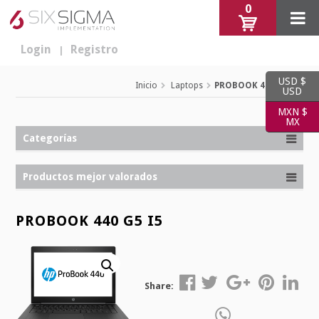
0
Login
Registro
|
USD $
Inicio
Laptops
PROBOOK 440 G5 I5
USD
MXN $
MX
Categorías
Productos mejor valorados
PROBOOK 440 G5 I5
Share: